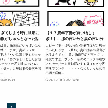
すぎてしまう時に旦那に
【１７歳年下妻が買い物しす
物欲がしゅんとなった話
ぎ！】旦那の言い分と妻の言い分
）は買い物衝動がいっぱいにな
カピー（妻）は軽い買い物依存症だと思っ
行動に出ます。妻のレッサー
ていたレッサー（旦那）妻には妻の理由が
の要求「やい旦那！妻をショッ
あるようです。 買い物依存症と言っても
いけ」「妻のちょっとしたお願
軽度ですよ。ブランドもののバックや服や
ショットが私を呼んでいる」
アクセサリーを衝動買いする昼は有名な喫
どくせ～」と毎回妻の要求を聞
茶店でランチ・・・・・などといった意味
..
不明で理解...
2024-02-04
2024-01-15
2024-02-01
1