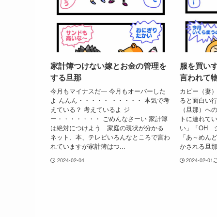
家計簿つけない嫁とお金の管理を
服を買い
する旦那
言われて
今月もマイナスだ― 今月もオーバーした
カピー（妻
よ んんん・・・・・ ・・・・・ 本気で考
ると面白い
えている？ 考えているよ ジ
（旦那）へ
ー・・・・・・・ ごめんなさーい 家計簿
トに連れて
は絶対につけよう 家庭の現状が分かる
い」「OH 
ネット、本、テレビいろんなところで言わ
「あ～めん
れていますが家計簿はつ...
かされる旦那.
2024-02-04
2024-02-01