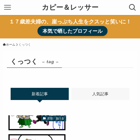
カピー＆レッサー
１７歳差夫婦の、崖っぷち人生をクスッと笑いに！
本気で晒したプロフィール
ホーム
くっつく
くっつく
– tag –
新着記事
人気記事
旦那 負ける