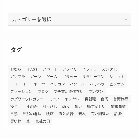
カ
テ
ゴ
リ
ー
タグ
おなら
よだれ
アパート
アフィリ
イライラ
ガンダム
ガンプラ
ガーン
ゲーム
ゴラッー
サラリーマン
ショット
ニコニコ
ニヤニヤ
バリカン
パソコン
パワハラ
ビグザム
ファッション
ブログ
プチ買い物依存症
プンプン
ホグワーツレガシー
ミーノ
ヤレヤレ
再就職
台湾
台湾旅行
寝ぐせ
年の差
引っ越し
怒り
怖い
恥ずかしい
情報商材
旦那
旦那の趣味
映画
海外旅行
親友
言い間違い
詐欺
買い物
車
鬼滅の刃