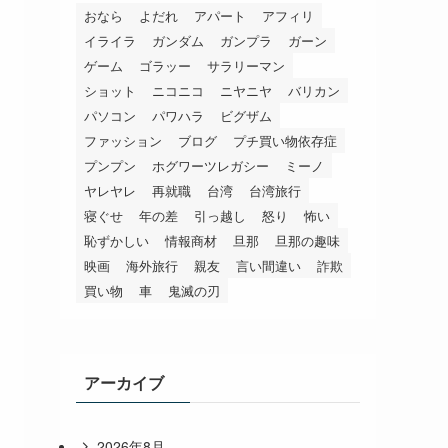
おなら
よだれ
アパート
アフィリ
イライラ
ガンダム
ガンプラ
ガーン
ゲーム
ゴラッー
サラリーマン
ショット
ニコニコ
ニヤニヤ
バリカン
パソコン
パワハラ
ビグザム
ファッション
ブログ
プチ買い物依存症
プンプン
ホグワーツレガシー
ミーノ
ヤレヤレ
再就職
台湾
台湾旅行
寝ぐせ
年の差
引っ越し
怒り
怖い
恥ずかしい
情報商材
旦那
旦那の趣味
映画
海外旅行
親友
言い間違い
詐欺
買い物
車
鬼滅の刃
アーカイブ
2026年8月