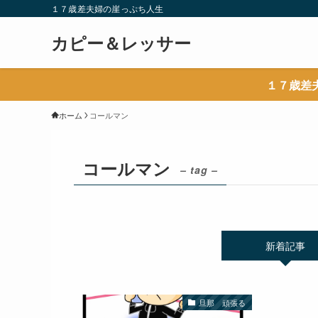
１７歳差夫婦の崖っぷち人生
カピー＆レッサー
１７歳差
ホーム
コールマン
コールマン
– tag –
新着記事
旦那 頑張る