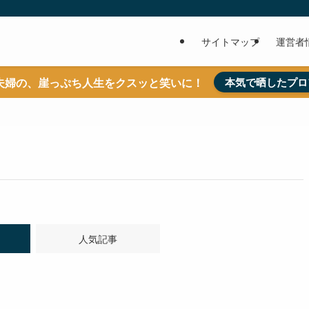
サイトマップ
運営者
夫婦の、崖っぷち人生をクスッと笑いに！
本気で晒したプロ
人気記事