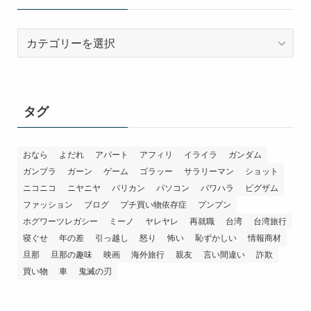
カ
テ
ゴ
リ
ー
タグ
おなら
よだれ
アパート
アフィリ
イライラ
ガンダム
ガンプラ
ガーン
ゲーム
ゴラッー
サラリーマン
ショット
ニコニコ
ニヤニヤ
バリカン
パソコン
パワハラ
ビグザム
ファッション
ブログ
プチ買い物依存症
プンプン
ホグワーツレガシー
ミーノ
ヤレヤレ
再就職
台湾
台湾旅行
寝ぐせ
年の差
引っ越し
怒り
怖い
恥ずかしい
情報商材
旦那
旦那の趣味
映画
海外旅行
親友
言い間違い
詐欺
買い物
車
鬼滅の刃