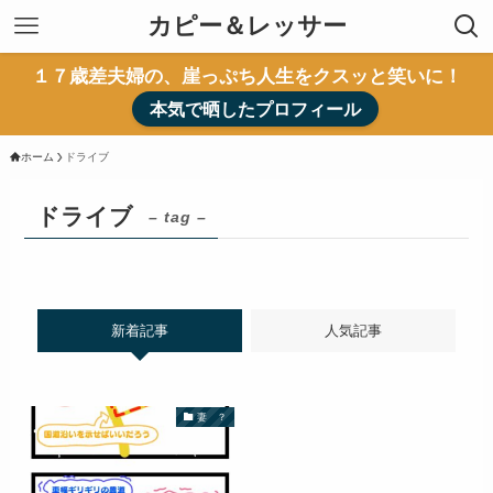
カピー＆レッサー
１７歳差夫婦の、崖っぷち人生をクスッと笑いに！
本気で晒したプロフィール
ホーム
ドライブ
ドライブ
– tag –
新着記事
人気記事
妻 ？