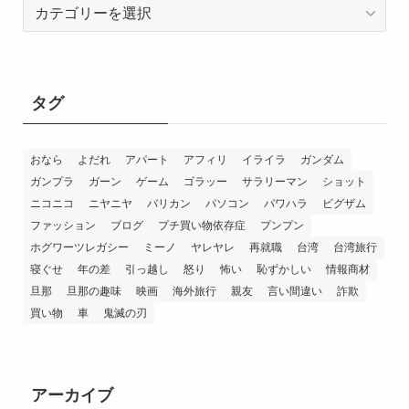
カ
テ
ゴ
リ
ー
タグ
おなら
よだれ
アパート
アフィリ
イライラ
ガンダム
ガンプラ
ガーン
ゲーム
ゴラッー
サラリーマン
ショット
ニコニコ
ニヤニヤ
バリカン
パソコン
パワハラ
ビグザム
ファッション
ブログ
プチ買い物依存症
プンプン
ホグワーツレガシー
ミーノ
ヤレヤレ
再就職
台湾
台湾旅行
寝ぐせ
年の差
引っ越し
怒り
怖い
恥ずかしい
情報商材
旦那
旦那の趣味
映画
海外旅行
親友
言い間違い
詐欺
買い物
車
鬼滅の刃
アーカイブ