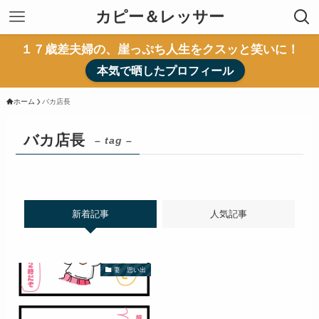
カピー＆レッサー
１７歳差夫婦の、崖っぷち人生をクスッと笑いに！
本気で晒したプロフィール
ホーム
バカ店長
バカ店長
– tag –
新着記事
人気記事
妻 思い出