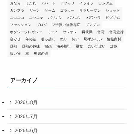
おなら
よだれ
アパート
アフィリ
イライラ
ガンダム
ガンプラ
ガーン
ゲーム
ゴラッー
サラリーマン
ショット
ニコニコ
ニヤニヤ
バリカン
パソコン
パワハラ
ビグザム
ファッション
ブログ
プチ買い物依存症
プンプン
ホグワーツレガシー
ミーノ
ヤレヤレ
再就職
台湾
台湾旅行
寝ぐせ
年の差
引っ越し
怒り
怖い
恥ずかしい
情報商材
旦那
旦那の趣味
映画
海外旅行
親友
言い間違い
詐欺
買い物
車
鬼滅の刃
アーカイブ
2026年8月
2026年7月
2026年6月