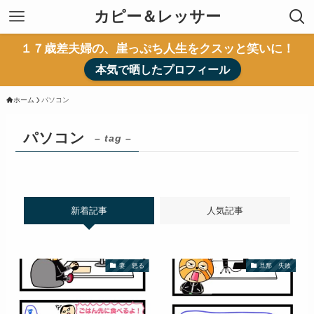
カピー＆レッサー
１７歳差夫婦の、崖っぷち人生をクスッと笑いに！
本気で晒したプロフィール
ホーム
パソコン
パソコン
– tag –
新着記事
人気記事
妻 怒る
旦那 失敗