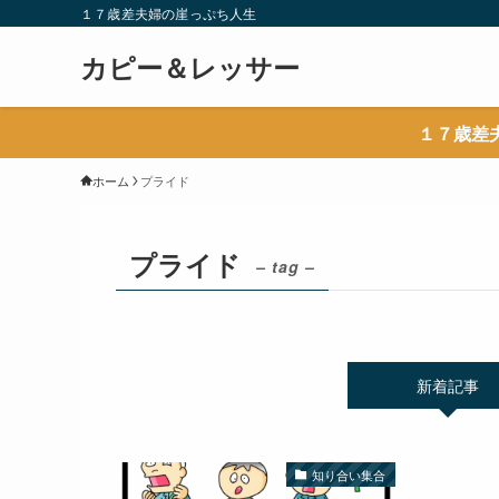
１７歳差夫婦の崖っぷち人生
カピー＆レッサー
１７歳差
ホーム
プライド
プライド
– tag –
新着記事
知り合い集合