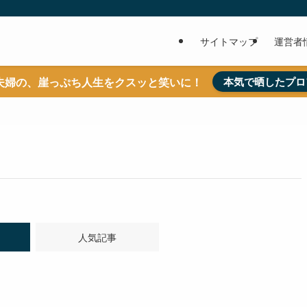
サイトマップ
運営者
夫婦の、崖っぷち人生をクスッと笑いに！
本気で晒したプロ
人気記事