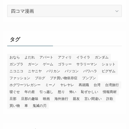
カ
テ
ゴ
リ
ー
タグ
おなら
よだれ
アパート
アフィリ
イライラ
ガンダム
ガンプラ
ガーン
ゲーム
ゴラッー
サラリーマン
ショット
ニコニコ
ニヤニヤ
バリカン
パソコン
パワハラ
ビグザム
ファッション
ブログ
プチ買い物依存症
プンプン
ホグワーツレガシー
ミーノ
ヤレヤレ
再就職
台湾
台湾旅行
寝ぐせ
年の差
引っ越し
怒り
怖い
恥ずかしい
情報商材
旦那
旦那の趣味
映画
海外旅行
親友
言い間違い
詐欺
買い物
車
鬼滅の刃