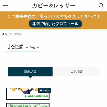
カピー＆レッサー
１７歳差夫婦の、崖っぷち人生をクスッと笑いに！
本気で晒したプロフィール
ホーム
北海道
北海道
– tag –
新着記事
人気記事
ミーノ