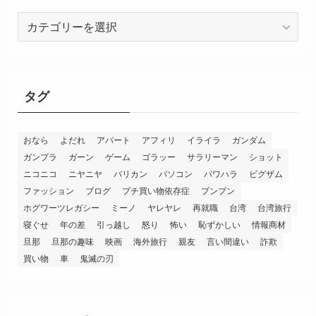
カ
テ
ゴ
リ
ー
タグ
おなら
よだれ
アパート
アフィリ
イライラ
ガンダム
ガンプラ
ガーン
ゲーム
ゴラッー
サラリーマン
ショット
ニコニコ
ニヤニヤ
バリカン
パソコン
パワハラ
ビグザム
ファッション
ブログ
プチ買い物依存症
プンプン
ホグワーツレガシー
ミーノ
ヤレヤレ
再就職
台湾
台湾旅行
寝ぐせ
年の差
引っ越し
怒り
怖い
恥ずかしい
情報商材
旦那
旦那の趣味
映画
海外旅行
親友
言い間違い
詐欺
買い物
車
鬼滅の刃