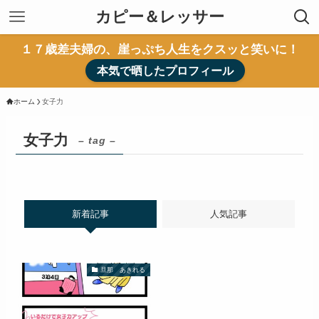
カピー＆レッサー
１７歳差夫婦の、崖っぷち人生をクスッと笑いに！
本気で晒したプロフィール
ホーム
女子力
女子力
– tag –
新着記事
人気記事
旦那 あきれる