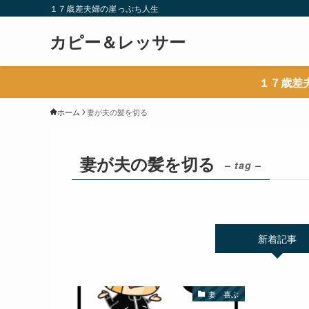
１７歳差夫婦の崖っぷち人生
カピー＆レッサー
１７歳差
ホーム
妻が夫の髪を切る
妻が夫の髪を切る
– tag –
新着記事
妻 喜ぶ