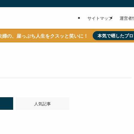
サイトマップ
運営者
夫婦の、崖っぷち人生をクスッと笑いに！
本気で晒したプロ
人気記事