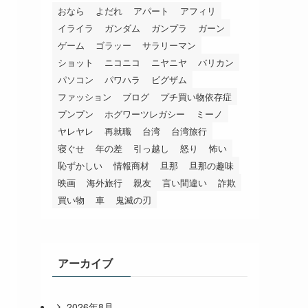
おなら
よだれ
アパート
アフィリ
イライラ
ガンダム
ガンプラ
ガーン
ゲーム
ゴラッー
サラリーマン
ショット
ニコニコ
ニヤニヤ
バリカン
パソコン
パワハラ
ビグザム
ファッション
ブログ
プチ買い物依存症
プンプン
ホグワーツレガシー
ミーノ
ヤレヤレ
再就職
台湾
台湾旅行
寝ぐせ
年の差
引っ越し
怒り
怖い
恥ずかしい
情報商材
旦那
旦那の趣味
映画
海外旅行
親友
言い間違い
詐欺
買い物
車
鬼滅の刃
アーカイブ
2026年8月