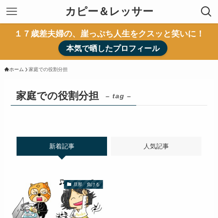
カピー＆レッサー
１７歳差夫婦の、崖っぷち人生をクスッと笑いに！
本気で晒したプロフィール
ホーム
家庭での役割分担
家庭での役割分担
– tag –
新着記事
人気記事
旦那 負ける