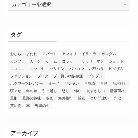
カ
テ
ゴ
リ
ー
タグ
おなら
よだれ
アパート
アフィリ
イライラ
ガンダム
ガンプラ
ガーン
ゲーム
ゴラッー
サラリーマン
ショット
ニコニコ
ニヤニヤ
バリカン
パソコン
パワハラ
ビグザム
ファッション
ブログ
プチ買い物依存症
プンプン
ホグワーツレガシー
ミーノ
ヤレヤレ
再就職
台湾
台湾旅行
寝ぐせ
年の差
引っ越し
怒り
怖い
恥ずかしい
情報商材
旦那
旦那の趣味
映画
海外旅行
親友
言い間違い
詐欺
買い物
車
鬼滅の刃
アーカイブ