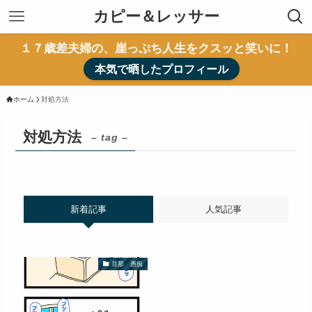
カピー＆レッサー
１７歳差夫婦の、崖っぷち人生をクスッと笑いに！
本気で晒したプロフィール
ホーム
対処方法
対処方法
– tag –
新着記事
人気記事
旦那 愚痴