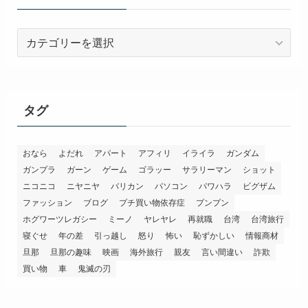
カ
テ
ゴ
リ
ー
タグ
おなら
よだれ
アパート
アフィリ
イライラ
ガンダム
ガンプラ
ガーン
ゲーム
ゴラッー
サラリーマン
ショット
ニコニコ
ニヤニヤ
バリカン
パソコン
パワハラ
ビグザム
ファッション
ブログ
プチ買い物依存症
プンプン
ホグワーツレガシー
ミーノ
ヤレヤレ
再就職
台湾
台湾旅行
寝ぐせ
年の差
引っ越し
怒り
怖い
恥ずかしい
情報商材
旦那
旦那の趣味
映画
海外旅行
親友
言い間違い
詐欺
買い物
車
鬼滅の刃