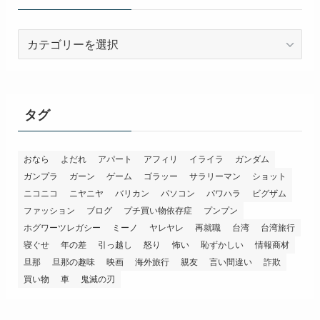
カ
テ
ゴ
リ
ー
タグ
おなら
よだれ
アパート
アフィリ
イライラ
ガンダム
ガンプラ
ガーン
ゲーム
ゴラッー
サラリーマン
ショット
ニコニコ
ニヤニヤ
バリカン
パソコン
パワハラ
ビグザム
ファッション
ブログ
プチ買い物依存症
プンプン
ホグワーツレガシー
ミーノ
ヤレヤレ
再就職
台湾
台湾旅行
寝ぐせ
年の差
引っ越し
怒り
怖い
恥ずかしい
情報商材
旦那
旦那の趣味
映画
海外旅行
親友
言い間違い
詐欺
買い物
車
鬼滅の刃