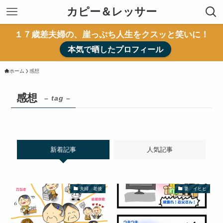
カピー＆レッサー
１７歳差夫婦の、崖っぷち人生をクスッと笑いに！
本気で晒したプロフィール
ホーム
感想
感想
– tag –
新着記事
人気記事
夫婦 老後
妻 イヒヒ