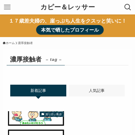
カピー＆レッサー
１７歳差夫婦の、崖っぷち人生をクスッと笑いに！
本気で晒したプロフィール
ホーム
濃厚接触者
濃厚接触者
– tag –
新着記事
人気記事
知り合い集合