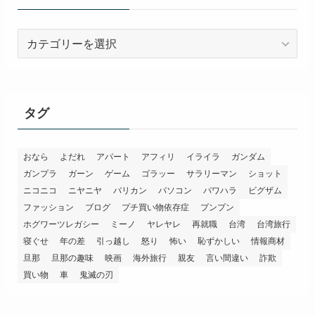
カ
テ
ゴ
リ
ー
タグ
おなら
よだれ
アパート
アフィリ
イライラ
ガンダム
ガンプラ
ガーン
ゲーム
ゴラッー
サラリーマン
ショット
ニコニコ
ニヤニヤ
バリカン
パソコン
パワハラ
ビグザム
ファッション
ブログ
プチ買い物依存症
プンプン
ホグワーツレガシー
ミーノ
ヤレヤレ
再就職
台湾
台湾旅行
寝ぐせ
年の差
引っ越し
怒り
怖い
恥ずかしい
情報商材
旦那
旦那の趣味
映画
海外旅行
親友
言い間違い
詐欺
買い物
車
鬼滅の刃