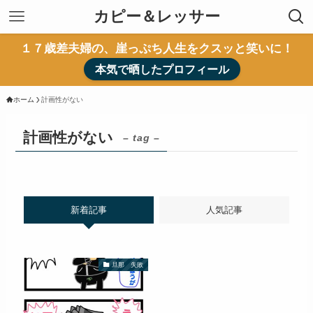
カピー＆レッサー
１７歳差夫婦の、崖っぷち人生をクスッと笑いに！
本気で晒したプロフィール
ホーム
計画性がない
計画性がない
– tag –
新着記事
人気記事
旦那 失敗