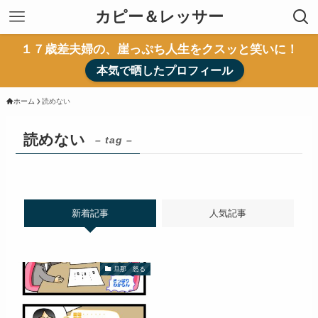
カピー＆レッサー
１７歳差夫婦の、崖っぷち人生をクスッと笑いに！
本気で晒したプロフィール
ホーム
読めない
読めない
– tag –
新着記事
人気記事
旦那 怒る