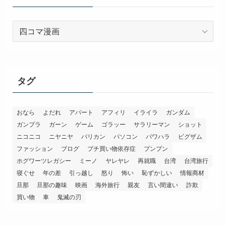
カ
テ
ゴ
リ
ー
タグ
おなら
よだれ
アパート
アフィリ
イライラ
ガンダム
ガンプラ
ガーン
ゲーム
ゴラッー
サラリーマン
ショット
ニコニコ
ニヤニヤ
バリカン
パソコン
パワハラ
ビグザム
ファッション
ブログ
プチ買い物依存症
プンプン
ホグワーツレガシー
ミーノ
ヤレヤレ
再就職
台湾
台湾旅行
寝ぐせ
年の差
引っ越し
怒り
怖い
恥ずかしい
情報商材
旦那
旦那の趣味
映画
海外旅行
親友
言い間違い
詐欺
買い物
車
鬼滅の刃