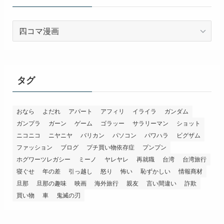
カ
テ
ゴ
リ
ー
タグ
おなら
よだれ
アパート
アフィリ
イライラ
ガンダム
ガンプラ
ガーン
ゲーム
ゴラッー
サラリーマン
ショット
ニコニコ
ニヤニヤ
バリカン
パソコン
パワハラ
ビグザム
ファッション
ブログ
プチ買い物依存症
プンプン
ホグワーツレガシー
ミーノ
ヤレヤレ
再就職
台湾
台湾旅行
寝ぐせ
年の差
引っ越し
怒り
怖い
恥ずかしい
情報商材
旦那
旦那の趣味
映画
海外旅行
親友
言い間違い
詐欺
買い物
車
鬼滅の刃