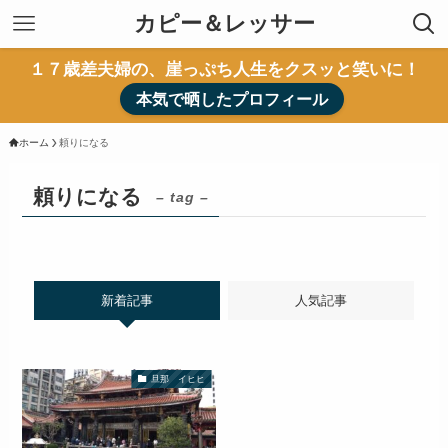
カピー＆レッサー
１７歳差夫婦の、崖っぷち人生をクスッと笑いに！
本気で晒したプロフィール
ホーム
頼りになる
頼りになる
– tag –
新着記事
人気記事
旦那 イヒヒ