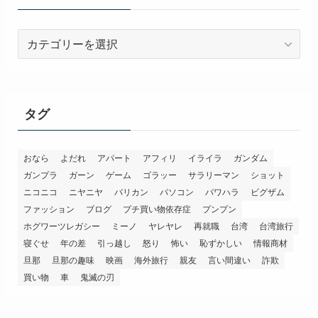
カ
テ
ゴ
リ
ー
タグ
おなら
よだれ
アパート
アフィリ
イライラ
ガンダム
ガンプラ
ガーン
ゲーム
ゴラッー
サラリーマン
ショット
ニコニコ
ニヤニヤ
バリカン
パソコン
パワハラ
ビグザム
ファッション
ブログ
プチ買い物依存症
プンプン
ホグワーツレガシー
ミーノ
ヤレヤレ
再就職
台湾
台湾旅行
寝ぐせ
年の差
引っ越し
怒り
怖い
恥ずかしい
情報商材
旦那
旦那の趣味
映画
海外旅行
親友
言い間違い
詐欺
買い物
車
鬼滅の刃