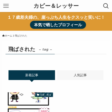
カピー＆レッサー
１７歳差夫婦の、崖っぷち人生をクスッと笑いに！
本気で晒したプロフィール
ホーム
飛ばされた
飛ばされた
– tag –
新着記事
人気記事
旦那 怒る