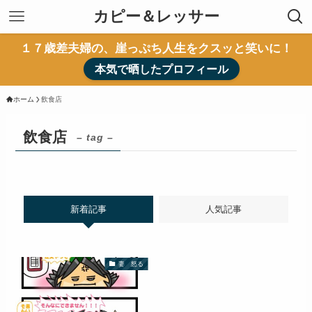
カピー＆レッサー
１７歳差夫婦の、崖っぷち人生をクスッと笑いに！
本気で晒したプロフィール
ホーム
飲食店
飲食店
– tag –
新着記事
人気記事
妻 怒る