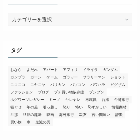
カ
テ
ゴ
リ
ー
タグ
おなら
よだれ
アパート
アフィリ
イライラ
ガンダム
ガンプラ
ガーン
ゲーム
ゴラッー
サラリーマン
ショット
ニコニコ
ニヤニヤ
バリカン
パソコン
パワハラ
ビグザム
ファッション
ブログ
プチ買い物依存症
プンプン
ホグワーツレガシー
ミーノ
ヤレヤレ
再就職
台湾
台湾旅行
寝ぐせ
年の差
引っ越し
怒り
怖い
恥ずかしい
情報商材
旦那
旦那の趣味
映画
海外旅行
親友
言い間違い
詐欺
買い物
車
鬼滅の刃