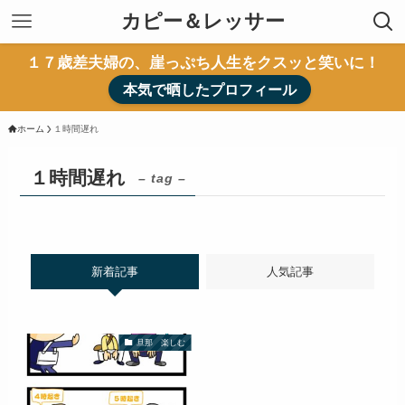
カピー＆レッサー
１７歳差夫婦の、崖っぷち人生をクスッと笑いに！
本気で晒したプロフィール
ホーム
１時間遅れ
１時間遅れ
– tag –
新着記事
人気記事
旦那 楽しむ