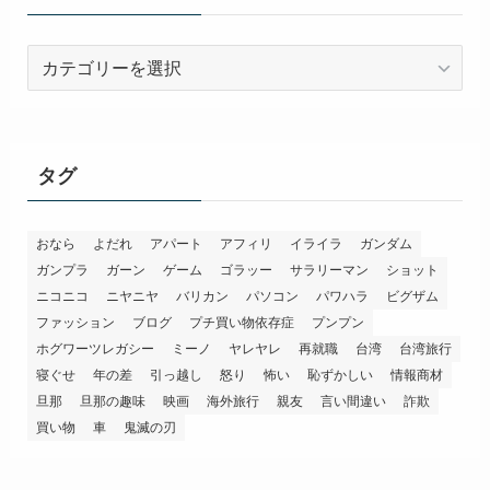
カ
テ
ゴ
リ
ー
タグ
おなら
よだれ
アパート
アフィリ
イライラ
ガンダム
ガンプラ
ガーン
ゲーム
ゴラッー
サラリーマン
ショット
ニコニコ
ニヤニヤ
バリカン
パソコン
パワハラ
ビグザム
ファッション
ブログ
プチ買い物依存症
プンプン
ホグワーツレガシー
ミーノ
ヤレヤレ
再就職
台湾
台湾旅行
寝ぐせ
年の差
引っ越し
怒り
怖い
恥ずかしい
情報商材
旦那
旦那の趣味
映画
海外旅行
親友
言い間違い
詐欺
買い物
車
鬼滅の刃