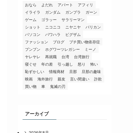
おなら
よだれ
アパート
アフィリ
イライラ
ガンダム
ガンプラ
ガーン
ゲーム
ゴラッー
サラリーマン
ショット
ニコニコ
ニヤニヤ
バリカン
パソコン
パワハラ
ビグザム
ファッション
ブログ
プチ買い物依存症
プンプン
ホグワーツレガシー
ミーノ
ヤレヤレ
再就職
台湾
台湾旅行
寝ぐせ
年の差
引っ越し
怒り
怖い
恥ずかしい
情報商材
旦那
旦那の趣味
映画
海外旅行
親友
言い間違い
詐欺
買い物
車
鬼滅の刃
アーカイブ
2026年8月