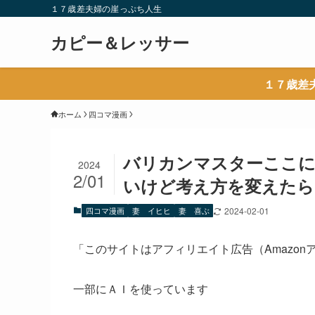
１７歳差夫婦の崖っぷち人生
カピー＆レッサー
１７歳差
ホーム
四コマ漫画
バリカンマスターここに
2024
2/01
いけど考え方を変えたら
四コマ漫画
妻 イヒヒ
妻 喜ぶ
2024-02-01
「このサイトはアフィリエイト広告（Amazo
一部にＡＩを使っています