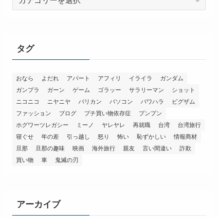
テ
ゴ
リ
ー
タグ
おなら
よだれ
アパート
アフィリ
イライラ
ガンダム
ガンプラ
ガーン
ゲーム
ゴラッー
サラリーマン
ショット
ニコニコ
ニヤニヤ
バリカン
パソコン
パワハラ
ビグザム
ファッション
ブログ
プチ買い物依存症
プンプン
ホグワーツレガシー
ミーノ
ヤレヤレ
再就職
台湾
台湾旅行
寝ぐせ
年の差
引っ越し
怒り
怖い
恥ずかしい
情報商材
旦那
旦那の趣味
映画
海外旅行
親友
言い間違い
詐欺
買い物
車
鬼滅の刃
アーカイブ