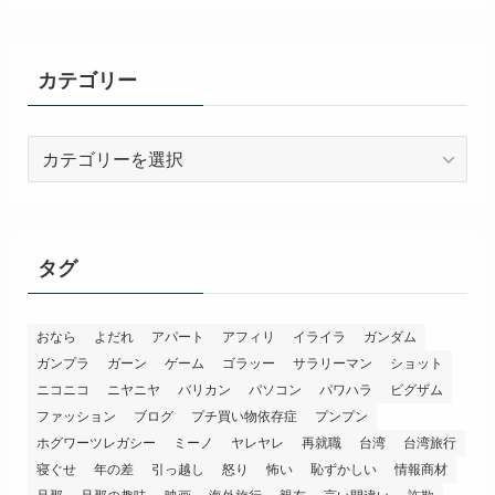
カテゴリー
カ
テ
ゴ
リ
ー
タグ
おなら
よだれ
アパート
アフィリ
イライラ
ガンダム
ガンプラ
ガーン
ゲーム
ゴラッー
サラリーマン
ショット
ニコニコ
ニヤニヤ
バリカン
パソコン
パワハラ
ビグザム
ファッション
ブログ
プチ買い物依存症
プンプン
ホグワーツレガシー
ミーノ
ヤレヤレ
再就職
台湾
台湾旅行
寝ぐせ
年の差
引っ越し
怒り
怖い
恥ずかしい
情報商材