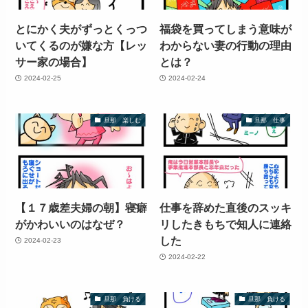
とにかく夫がずっとくっつ
福袋を買ってしまう意味が
いてくるのが嫌な方【レッ
わからない妻の行動の理由
サー家の場合】
とは？
2024-02-25
2024-02-24
旦那 楽しむ
旦那 仕事
【１７歳差夫婦の朝】寝癖
仕事を辞めた直後のスッキ
がかわいいのはなぜ？
リしたきもちで知人に連絡
した
2024-02-23
2024-02-22
旦那 負ける
旦那 負ける