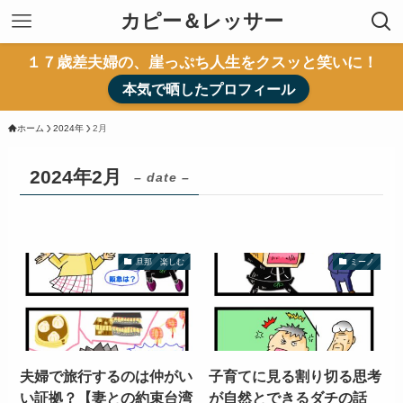
カピー＆レッサー
１７歳差夫婦の、崖っぷち人生をクスッと笑いに！
本気で晒したプロフィール
ホーム
2024年
2月
2024年2月
– date –
旦那 楽しむ
ミーノ
夫婦で旅行するのは仲がい
子育てに見る割り切る思考
い証拠？【妻との約束台湾
が自然とできるダチの話