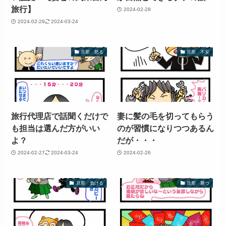
旅行】
2024-02-28
2024-02-29
2024-03-24
旦那 怒る
旦那 不安
旅行代理店で話聞くだけで
妻に髪の毛を切ってもらう
も担当は選んだ方がいい
のが習慣になりつつあるん
よ？
だが・・・
2024-02-27
2024-03-24
2024-02-26
旦那 負ける
旦那 勝つ