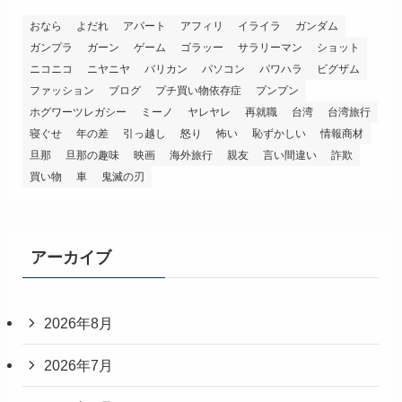
おなら
よだれ
アパート
アフィリ
イライラ
ガンダム
ガンプラ
ガーン
ゲーム
ゴラッー
サラリーマン
ショット
ニコニコ
ニヤニヤ
バリカン
パソコン
パワハラ
ビグザム
ファッション
ブログ
プチ買い物依存症
プンプン
ホグワーツレガシー
ミーノ
ヤレヤレ
再就職
台湾
台湾旅行
寝ぐせ
年の差
引っ越し
怒り
怖い
恥ずかしい
情報商材
旦那
旦那の趣味
映画
海外旅行
親友
言い間違い
詐欺
買い物
車
鬼滅の刃
アーカイブ
2026年8月
2026年7月