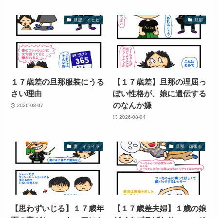
旦那 イヒヒ
旦那
１７歳差の旦那服装にうる
【１７歳差】旦那の理屈っ
さい理由
ぽい性格が、娘に遺伝する
のなんか嫌
2026-08-07
2026-08-04
妻 イライラ
旦那 頑張る
【思わずいじる】１７歳年
【１７歳差夫婦】１歳の娘