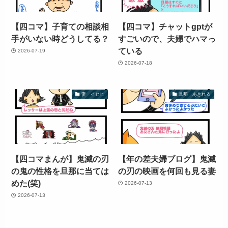
【四コマ】子育ての相談相
【四コマ】チャットgptが
手がいない時どうしてる？
すごいので、夫婦でハマっ
ている
2026-07-19
2026-07-18
妻 イヒヒ
旦那 あきれる
【四コマまんが】鬼滅の刃
【年の差夫婦ブログ】鬼滅
の鬼の性格を旦那に当ては
の刃の映画を何回も見る妻
めた(笑)
2026-07-13
2026-07-13