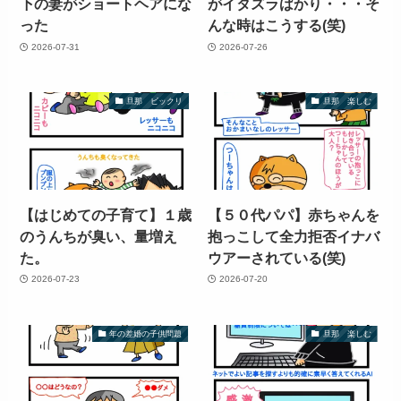
下の妻がショートヘアにな
がイタズラばかり・・・そ
った
んな時はこうする(笑)
2026-07-31
2026-07-26
旦那 ビックリ
旦那 楽しむ
【はじめての子育て】１歳
【５０代パパ】赤ちゃんを
のうんちが臭い、量増え
抱っこして全力拒否イナバ
た。
ウアーされている(笑)
2026-07-23
2026-07-20
年の差婚の子供問題
旦那 楽しむ