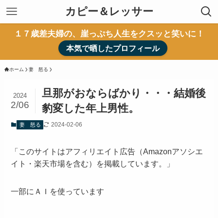
カピー＆レッサー
１７歳差夫婦の、崖っぷち人生をクスッと笑いに！
本気で晒したプロフィール
ホーム
妻 怒る
旦那がおならばかり・・・結婚後
2024
2/06
豹変した年上男性。
2024-02-06
妻 怒る
「このサイトはアフィリエイト広告（Amazonアソシエ
イト・楽天市場を含む）を掲載しています。」
一部にＡＩを使っています