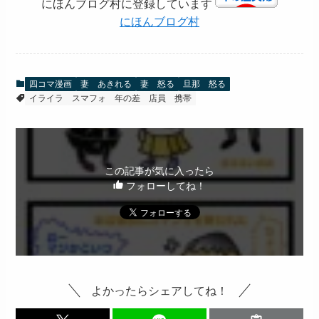
にほんブログ村に登録しています
にほんブログ村
四コマ漫画
妻 あきれる
妻 怒る
旦那 怒る
イライラ
スマフォ
年の差
店員
携帯
この記事が気に入ったら
フォローしてね！
よかったらシェアしてね！