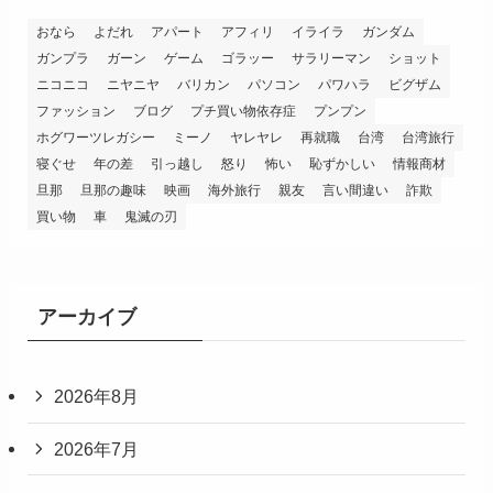
おなら
よだれ
アパート
アフィリ
イライラ
ガンダム
ガンプラ
ガーン
ゲーム
ゴラッー
サラリーマン
ショット
ニコニコ
ニヤニヤ
バリカン
パソコン
パワハラ
ビグザム
ファッション
ブログ
プチ買い物依存症
プンプン
ホグワーツレガシー
ミーノ
ヤレヤレ
再就職
台湾
台湾旅行
寝ぐせ
年の差
引っ越し
怒り
怖い
恥ずかしい
情報商材
旦那
旦那の趣味
映画
海外旅行
親友
言い間違い
詐欺
買い物
車
鬼滅の刃
アーカイブ
2026年8月
2026年7月