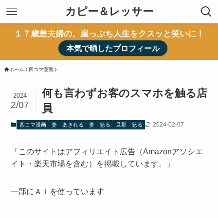
カピー＆レッサー
１７歳差夫婦の、崖っぷち人生をクスッと笑いに！
本気で晒したプロフィール
ホーム
四コマ漫画
何も言わずお客のスマホを触る店
2024
2/07
員
2024-02-07
四コマ漫画
妻 あきれる
妻 怒る
旦那 怒る
「このサイトはアフィリエイト広告（Amazonアソシエ
イト・楽天市場を含む）を掲載しています。」
一部にＡＩを使っています