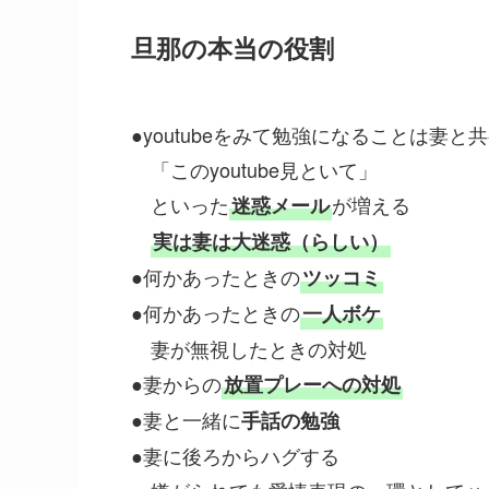
旦那の本当の役割
●youtubeをみて勉強になることは妻と
「このyoutube見といて」
といった
が増える
迷惑メール
実は妻は大迷惑（らしい）
●何かあったときの
ツッコミ
●何かあったときの
一人ボケ
妻が無視したときの対処
●妻からの
放置プレーへの対処
●妻と一緒に
手話の勉強
●妻に後ろからハグする