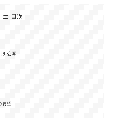
目次
割を公開
那の要望