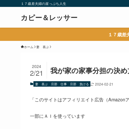
１７歳差夫婦の崖っぷち人生
カピー＆レッサー
１７歳差
ホーム
妻 喜ぶ
2024
我が家の家事分担の決め
2/21
妻 喜ぶ
旦那 仕事
旦那 負ける
2024-02-21
「このサイトはアフィリエイト広告（Amazo
一部にＡＩを使っています