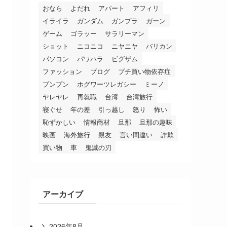
おなら
よだれ
アパート
アフィリ
イライラ
ガンダム
ガンプラ
ガーン
ゲーム
ゴラッー
サラリーマン
ショット
ニコニコ
ニヤニヤ
バリカン
パソコン
パワハラ
ビグザム
ファッション
ブログ
プチ買い物依存症
プンプン
ホグワーツレガシー
ミーノ
ヤレヤレ
再就職
台湾
台湾旅行
寝ぐせ
年の差
引っ越し
怒り
怖い
恥ずかしい
情報商材
旦那
旦那の趣味
映画
海外旅行
親友
言い間違い
詐欺
買い物
車
鬼滅の刃
アーカイブ
2026年8月