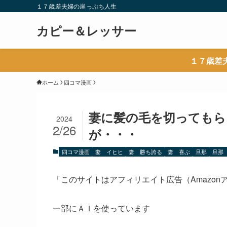
１７歳差夫婦の崖っぷち人生
カピー＆レッサー
１７歳差
ホーム
四コマ漫画
妻に髪の毛を切ってもら
2024
2/26
が・・・
四コマ漫画
妻 イヒヒ
妻 勝ち誇る
妻 喜ぶ
旦那
旦那
「このサイトはアフィリエイト広告（Amazo
一部にＡＩを使っています