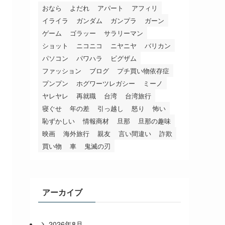
おなら
よだれ
アパート
アフィリ
イライラ
ガンダム
ガンプラ
ガーン
ゲーム
ゴラッー
サラリーマン
ショット
ニコニコ
ニヤニヤ
バリカン
パソコン
パワハラ
ビグザム
ファッション
ブログ
プチ買い物依存症
プンプン
ホグワーツレガシー
ミーノ
ヤレヤレ
再就職
台湾
台湾旅行
寝ぐせ
年の差
引っ越し
怒り
怖い
恥ずかしい
情報商材
旦那
旦那の趣味
映画
海外旅行
親友
言い間違い
詐欺
買い物
車
鬼滅の刃
アーカイブ
2026年8月