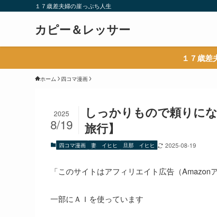
１７歳差夫婦の崖っぷち人生
カピー＆レッサー
１７歳差
ホーム
四コマ漫画
しっかりもので頼りにな
2025
8/19
旅行】
四コマ漫画
妻 イヒヒ
旦那 イヒヒ
2025-08-19
「このサイトはアフィリエイト広告（Amazo
一部にＡＩを使っています