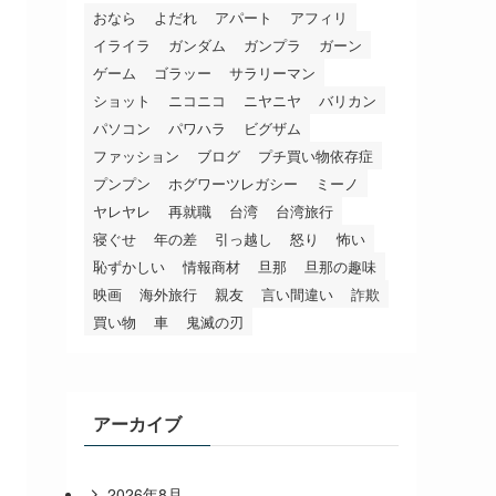
おなら
よだれ
アパート
アフィリ
イライラ
ガンダム
ガンプラ
ガーン
ゲーム
ゴラッー
サラリーマン
ショット
ニコニコ
ニヤニヤ
バリカン
パソコン
パワハラ
ビグザム
ファッション
ブログ
プチ買い物依存症
プンプン
ホグワーツレガシー
ミーノ
ヤレヤレ
再就職
台湾
台湾旅行
寝ぐせ
年の差
引っ越し
怒り
怖い
恥ずかしい
情報商材
旦那
旦那の趣味
映画
海外旅行
親友
言い間違い
詐欺
買い物
車
鬼滅の刃
アーカイブ
2026年8月