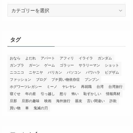
カ
テ
ゴ
リ
ー
タグ
おなら
よだれ
アパート
アフィリ
イライラ
ガンダム
ガンプラ
ガーン
ゲーム
ゴラッー
サラリーマン
ショット
ニコニコ
ニヤニヤ
バリカン
パソコン
パワハラ
ビグザム
ファッション
ブログ
プチ買い物依存症
プンプン
ホグワーツレガシー
ミーノ
ヤレヤレ
再就職
台湾
台湾旅行
寝ぐせ
年の差
引っ越し
怒り
怖い
恥ずかしい
情報商材
旦那
旦那の趣味
映画
海外旅行
親友
言い間違い
詐欺
買い物
車
鬼滅の刃