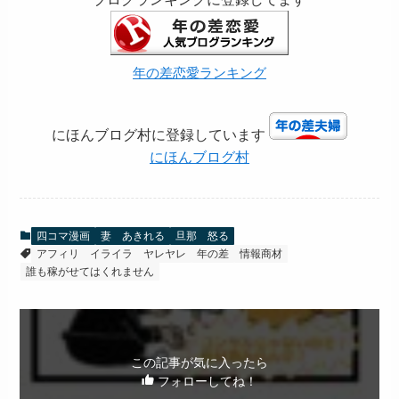
年の差恋愛ランキング
にほんブログ村に登録しています
にほんブログ村
四コマ漫画
妻 あきれる
旦那 怒る
アフィリ
イライラ
ヤレヤレ
年の差
情報商材
誰も稼がせてはくれません
この記事が気に入ったら
フォローしてね！