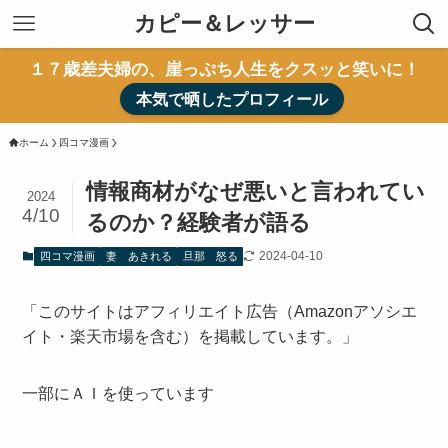
カピー＆レッサー
１７歳差夫婦の、崖っぷち人生をクスッと笑いに！
本気で晒したプロフィール
ホーム
四コマ漫画
情報商材がなぜ悪いと言われてい
2024
4/10
るのか？経験者が語る
2024-04-10
四コマ漫画
妻 あきれる
旦那 怒る
「このサイトはアフィリエイト広告（Amazonアソシエ
イト・楽天市場を含む）を掲載しています。」
一部にＡＩを使っています