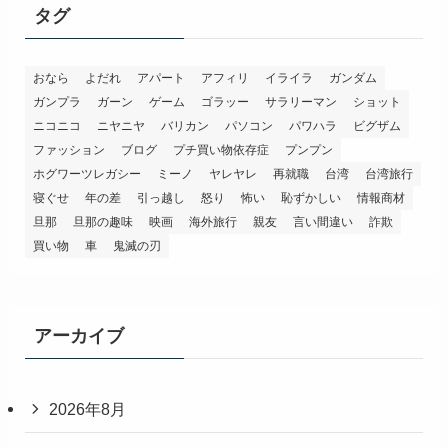
ー
タグ
おなら
よだれ
アパート
アフィリ
イライラ
ガンダム
ガンプラ
ガーン
ゲーム
ゴラッー
サラリーマン
ショット
ニコニコ
ニヤニヤ
バリカン
パソコン
パワハラ
ビグザム
ファッション
ブログ
プチ買い物依存症
プンプン
ホグワーツレガシー
ミーノ
ヤレヤレ
再就職
台湾
台湾旅行
寝ぐせ
年の差
引っ越し
怒り
怖い
恥ずかしい
情報商材
旦那
旦那の趣味
映画
海外旅行
親友
言い間違い
詐欺
買い物
車
鬼滅の刃
アーカイブ
2026年8月