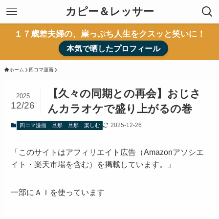
カピー＆レッサー
１７歳差夫婦の、崖っぷち人生をクスッと笑いに！
本気で晒したプロフィール
ホーム
四コマ漫画
【久々の同期との再会】おじさ
2025
12/26
んカラオケで盛り上がるの巻
2025-12-26
四コマ漫画
旦那
旦那 楽しむ
「このサイトはアフィリエイト広告（Amazonアソシエ
イト・楽天市場を含む）を掲載しています。」
一部にＡＩを使っています