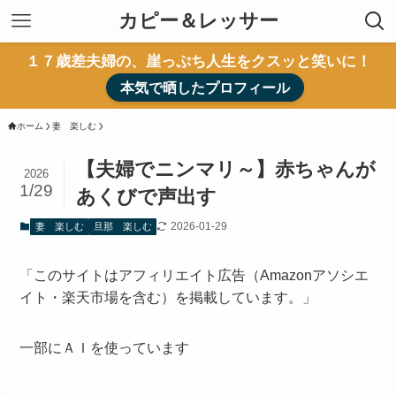
カピー＆レッサー
１７歳差夫婦の、崖っぷち人生をクスッと笑いに！
本気で晒したプロフィール
ホーム
妻 楽しむ
【夫婦でニンマリ～】赤ちゃんが
2026
1/29
あくびで声出す
2026-01-29
妻 楽しむ
旦那 楽しむ
「このサイトはアフィリエイト広告（Amazonアソシエ
イト・楽天市場を含む）を掲載しています。」
一部にＡＩを使っています