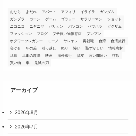
おなら
よだれ
アパート
アフィリ
イライラ
ガンダム
ガンプラ
ガーン
ゲーム
ゴラッー
サラリーマン
ショット
ニコニコ
ニヤニヤ
バリカン
パソコン
パワハラ
ビグザム
ファッション
ブログ
プチ買い物依存症
プンプン
ホグワーツレガシー
ミーノ
ヤレヤレ
再就職
台湾
台湾旅行
寝ぐせ
年の差
引っ越し
怒り
怖い
恥ずかしい
情報商材
旦那
旦那の趣味
映画
海外旅行
親友
言い間違い
詐欺
買い物
車
鬼滅の刃
アーカイブ
2026年8月
2026年7月