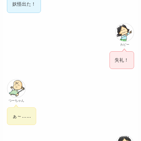
妖怪出た！
カピー
失礼！
つーちゃん
ぁ～……