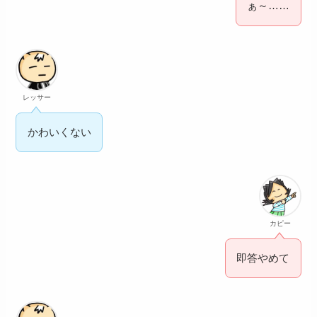
ぁ～……
レッサー
かわいくない
カピー
即答やめて