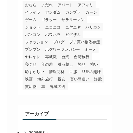
おなら
よだれ
アパート
アフィリ
イライラ
ガンダム
ガンプラ
ガーン
ゲーム
ゴラッー
サラリーマン
ショット
ニコニコ
ニヤニヤ
バリカン
パソコン
パワハラ
ビグザム
ファッション
ブログ
プチ買い物依存症
プンプン
ホグワーツレガシー
ミーノ
ヤレヤレ
再就職
台湾
台湾旅行
寝ぐせ
年の差
引っ越し
怒り
怖い
恥ずかしい
情報商材
旦那
旦那の趣味
映画
海外旅行
親友
言い間違い
詐欺
買い物
車
鬼滅の刃
アーカイブ
2026年8月