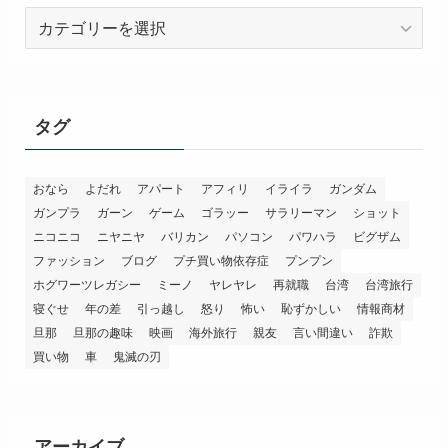
カ
テ
ゴ
リ
ー
タグ
おなら
よだれ
アパート
アフィリ
イライラ
ガンダム
ガンプラ
ガーン
ゲーム
ゴラッー
サラリーマン
ショット
ニコニコ
ニヤニヤ
バリカン
パソコン
パワハラ
ビグザム
ファッション
ブログ
プチ買い物依存症
プンプン
ホグワーツレガシー
ミーノ
ヤレヤレ
再就職
台湾
台湾旅行
寝ぐせ
年の差
引っ越し
怒り
怖い
恥ずかしい
情報商材
旦那
旦那の趣味
映画
海外旅行
親友
言い間違い
詐欺
買い物
車
鬼滅の刃
アーカイブ