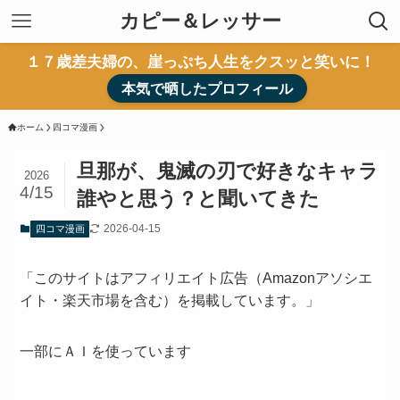
カピー＆レッサー
１７歳差夫婦の、崖っぷち人生をクスッと笑いに！
本気で晒したプロフィール
ホーム
四コマ漫画
旦那が、鬼滅の刃で好きなキャラ
2026
4/15
誰やと思う？と聞いてきた
2026-04-15
四コマ漫画
「このサイトはアフィリエイト広告（Amazonアソシエ
イト・楽天市場を含む）を掲載しています。」
一部にＡＩを使っています