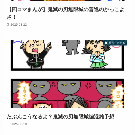
【四コマまんが】鬼滅の刃無限城の善逸のかっこよ
さ！
2025-08-22
旦那 ビビる
たぶんこうなるよ？鬼滅の刃無限城編混雑予想
2025-08-19