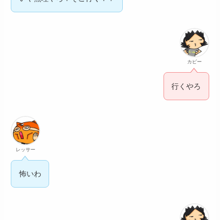
カピー
行くやろ
レッサー
怖いわ