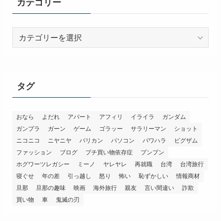
カテゴリー
カ
テ
ゴ
リ
ー
タグ
おなら
よだれ
アパート
アフィリ
イライラ
ガンダム
ガンプラ
ガーン
ゲーム
ゴラッー
サラリーマン
ショット
ニコニコ
ニヤニヤ
バリカン
パソコン
パワハラ
ビグザム
ファッション
ブログ
プチ買い物依存症
プンプン
ホグワーツレガシー
ミーノ
ヤレヤレ
再就職
台湾
台湾旅行
寝ぐせ
年の差
引っ越し
怒り
怖い
恥ずかしい
情報商材
旦那
旦那の趣味
映画
海外旅行
親友
言い間違い
詐欺
買い物
車
鬼滅の刃