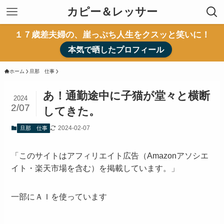
カピー＆レッサー
１７歳差夫婦の、崖っぷち人生をクスッと笑いに！
本気で晒したプロフィール
ホーム
旦那 仕事
あ！通勤途中に子猫が堂々と横断
2024
2/07
してきた。
2024-02-07
旦那 仕事
「このサイトはアフィリエイト広告（Amazonアソシエ
イト・楽天市場を含む）を掲載しています。」
一部にＡＩを使っています