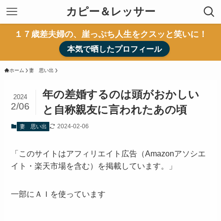
カピー＆レッサー
１７歳差夫婦の、崖っぷち人生をクスッと笑いに！
本気で晒したプロフィール
ホーム
妻 思い出
年の差婚するのは頭がおかしい
2024
2/06
と自称親友に言われたあの頃
2024-02-06
妻 思い出
「このサイトはアフィリエイト広告（Amazonアソシエ
イト・楽天市場を含む）を掲載しています。」
一部にＡＩを使っています