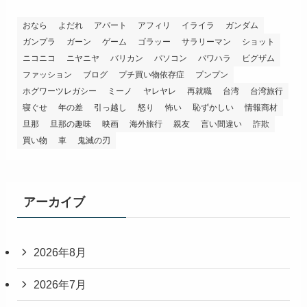
おなら
よだれ
アパート
アフィリ
イライラ
ガンダム
ガンプラ
ガーン
ゲーム
ゴラッー
サラリーマン
ショット
ニコニコ
ニヤニヤ
バリカン
パソコン
パワハラ
ビグザム
ファッション
ブログ
プチ買い物依存症
プンプン
ホグワーツレガシー
ミーノ
ヤレヤレ
再就職
台湾
台湾旅行
寝ぐせ
年の差
引っ越し
怒り
怖い
恥ずかしい
情報商材
旦那
旦那の趣味
映画
海外旅行
親友
言い間違い
詐欺
買い物
車
鬼滅の刃
アーカイブ
2026年8月
2026年7月