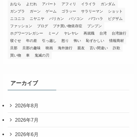
おなら
よだれ
アパート
アフィリ
イライラ
ガンダム
ガンプラ
ガーン
ゲーム
ゴラッー
サラリーマン
ショット
ニコニコ
ニヤニヤ
バリカン
パソコン
パワハラ
ビグザム
ファッション
ブログ
プチ買い物依存症
プンプン
ホグワーツレガシー
ミーノ
ヤレヤレ
再就職
台湾
台湾旅行
寝ぐせ
年の差
引っ越し
怒り
怖い
恥ずかしい
情報商材
旦那
旦那の趣味
映画
海外旅行
親友
言い間違い
詐欺
買い物
車
鬼滅の刃
アーカイブ
2026年8月
2026年7月
2026年6月