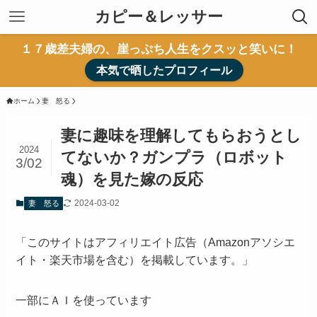
カピー＆レッサー
１７歳差夫婦の、崖っぷち人生をクスッと笑いに！
本気で晒したプロフィール
ホーム
妻 怒る
妻に趣味を理解してもらおうとし
2024
てないか？ガンプラ（ロボット
3/02
魂）を見た嫁の反応
2024-03-02
妻 怒る
「このサイトはアフィリエイト広告（Amazonアソシエ
イト・楽天市場を含む）を掲載しています。」
一部にＡＩを使っています