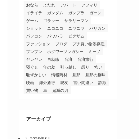
おなら
よだれ
アパート
アフィリ
イライラ
ガンダム
ガンプラ
ガーン
ゲーム
ゴラッー
サラリーマン
ショット
ニコニコ
ニヤニヤ
バリカン
パソコン
パワハラ
ビグザム
ファッション
ブログ
プチ買い物依存症
プンプン
ホグワーツレガシー
ミーノ
ヤレヤレ
再就職
台湾
台湾旅行
寝ぐせ
年の差
引っ越し
怒り
怖い
恥ずかしい
情報商材
旦那
旦那の趣味
映画
海外旅行
親友
言い間違い
詐欺
買い物
車
鬼滅の刃
アーカイブ
2026年8月