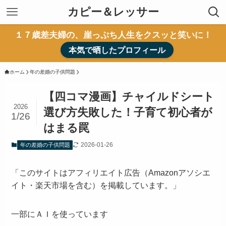
カピー＆レッサー
１７歳差夫婦の、崖っぷち人生をクスッと笑いに！
本気で晒したプロフィール
ホーム
年の差婚の子供問題
【四コマ漫画】チャイルドシート
2026
選び方失敗した！子育て初心者が
1/26
はまる罠
2026-01-26
年の差婚の子供問題
「このサイトはアフィリエイト広告（Amazonアソシエ
イト・楽天市場を含む）を掲載しています。」
一部にＡＩを使っています