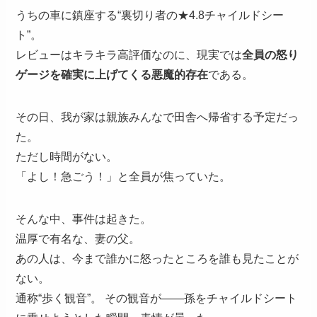
うちの車に鎮座する“裏切り者の★4.8チャイルドシー
ト”。
レビューはキラキラ高評価なのに、現実では
全員の怒り
ゲージを確実に上げてくる悪魔的存在
である。
その日、我が家は親族みんなで田舎へ帰省する予定だっ
た。
ただし時間がない。
「よし！急ごう！」と全員が焦っていた。
そんな中、事件は起きた。
温厚で有名な、妻の父。
あの人は、今まで誰かに怒ったところを誰も見たことが
ない。
通称“歩く観音”。 その観音が――孫をチャイルドシート