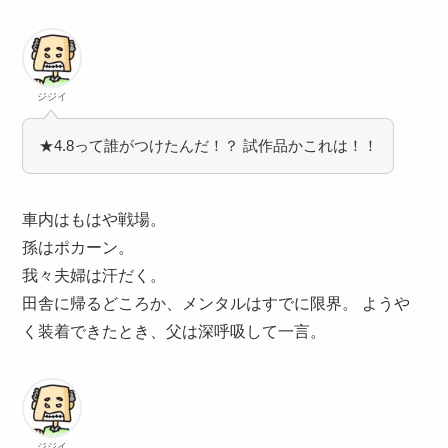
ジジイ
★4.8って誰がつけたんだ！？ 試作品かこれは！！
車内はもはや戦場。
孫はポカーン。
我々夫婦は汗だく。
田舎に帰るどころか、メンタルはすでに限界。 ようや
く装着できたとき、父は深呼吸して一言。
ジジイ