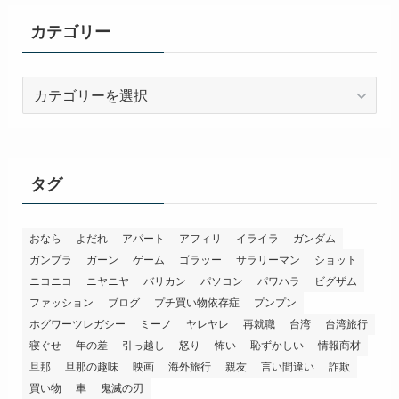
カテゴリー
カ
テ
ゴ
リ
ー
タグ
おなら
よだれ
アパート
アフィリ
イライラ
ガンダム
ガンプラ
ガーン
ゲーム
ゴラッー
サラリーマン
ショット
ニコニコ
ニヤニヤ
バリカン
パソコン
パワハラ
ビグザム
ファッション
ブログ
プチ買い物依存症
プンプン
ホグワーツレガシー
ミーノ
ヤレヤレ
再就職
台湾
台湾旅行
寝ぐせ
年の差
引っ越し
怒り
怖い
恥ずかしい
情報商材
旦那
旦那の趣味
映画
海外旅行
親友
言い間違い
詐欺
買い物
車
鬼滅の刃