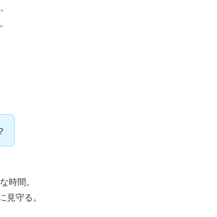
7。
。
？
和な時間。
に見守る。