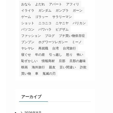
おなら
よだれ
アパート
アフィリ
イライラ
ガンダム
ガンプラ
ガーン
ゲーム
ゴラッー
サラリーマン
ショット
ニコニコ
ニヤニヤ
バリカン
パソコン
パワハラ
ビグザム
ファッション
ブログ
プチ買い物依存症
プンプン
ホグワーツレガシー
ミーノ
ヤレヤレ
再就職
台湾
台湾旅行
寝ぐせ
年の差
引っ越し
怒り
怖い
恥ずかしい
情報商材
旦那
旦那の趣味
映画
海外旅行
親友
言い間違い
詐欺
買い物
車
鬼滅の刃
アーカイブ
2026年8月