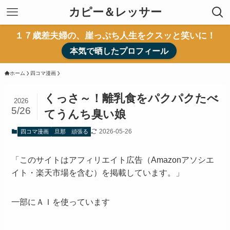
カピー＆レッサー
１７歳差夫婦の、崖っぷち人生をクスッと笑いに！
本気で晒したプロフィール
ホーム
四コマ漫画
くっさ～！離乳食をパクパクたべ
2026
5/26
てうんち臭い娘
2026-05-26
四コマ漫画
旦那 頑張る
「このサイトはアフィリエイト広告（Amazonアソシエ
イト・楽天市場を含む）を掲載しています。」
一部にＡＩを使っています