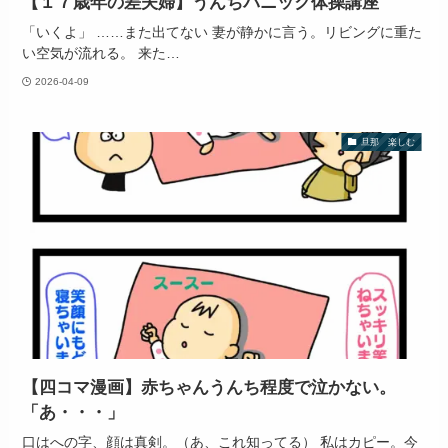
【１７歳年の差夫婦】うんちパニック体操講座
「いくよ」 ……また出てない 妻が静かに言う。リビングに重た
い空気が流れる。 来た…
2026-04-09
旦那 楽しむ
【四コマ漫画】赤ちゃんうんち程度で泣かない。
「あ・・・」
口はへの字、顔は真剣。（あ、これ知ってる） 私はカピー。今