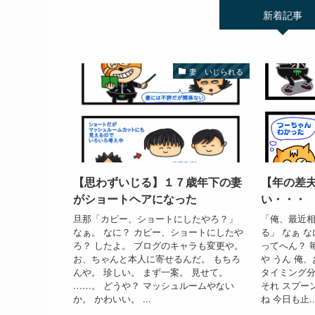
新着記事
妻 いじられる
【思わずいじる】１７歳年下の妻
【年の差
がショートヘアになった
い・・・
旦那「カピー、ショートにしたやろ？」
「俺、最近
なぁ。 なに？ カピー、ショートにしたや
る」 なぁ 
ろ？ したよ。 ブログのキャラも変更や。
ってへん？ 
お、ちゃんと本人に寄せるんだ。 もちろ
や うん 俺
んや。 珍しい。 まず一案。 見せて。
タイミング分
……。 どうや？ マッシュルームやない
それ スプー
か。 かわいい。 ...
ね 今日も止..