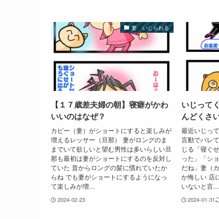
妻 いじられる
【１７歳差夫婦の朝】寝癖がかわ
いじって
いいのはなぜ？
んどくさ
カピー（妻）がショートにすると楽しみが
最近いじっ
増えるレッサー（旦那） 妻がロングのま
言動でバレて
までいて欲しいと望む男性は多いらしい旦
じる「寝ぐ
那も最初は妻がショートにするのを反対し
った」「シ
ていた 昔からロングの髪に慣れていたか
だね」妻（
らね でも妻がショートにするようになっ
か悔しい 店
て楽しみが増...
いないと言...
2024-02-23
2024-01-31