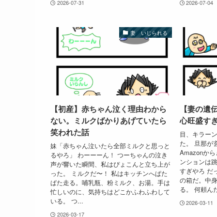
2026-07-31
2026-07-04
妻 いじられる
【初産】赤ちゃん泣く理由わから
【妻の遺
ない。ミルクばかりあげていたら
心旺盛す
笑われた話
目、キラーン
た。 旦那が
妹「赤ちゃん泣いたら全部ミルクと思っと
Amazon
るやろ」 わーーーん！ つーちゃんの泣き
ンションは跳
声が響いた瞬間、私はぴょこんと立ち上が
すぎやろ だ
った。 ミルクだ〜！ 私はキッチンへぱた
の箱だ。中
ぱた走る。哺乳瓶、粉ミルク、お湯。手は
る。 何頼んだ
忙しいのに、気持ちはどこかふわふわして
いる。 つ...
2026-03-11
2026-03-17