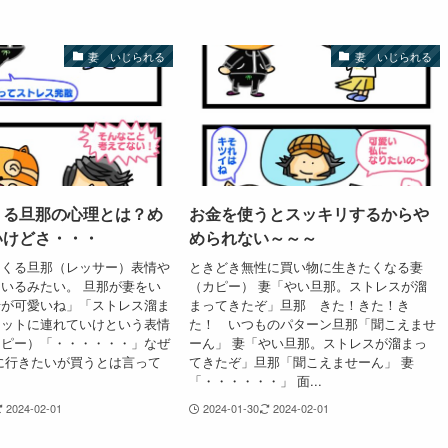
妻 いじられる
妻 いじられる
くる旦那の心理とは？め
お金を使うとスッキリするからや
いけどさ・・・
められない～～～
てくる旦那（レッサー）表情や
ときどき無性に買い物に生きたくなる妻
いるみたい。 旦那が妻をい
（カピー） 妻「やい旦那。ストレスが溜
せが可愛いね」「ストレス溜ま
まってきたぞ」旦那 きた！きた！き
ョットに連れていけという表情
た！ いつものパターン旦那「聞こえませ
カピー）「・・・・・・」なぜ
ーん」 妻「やい旦那。ストレスが溜まっ
に行きたいが買うとは言って
てきたぞ」旦那「聞こえませーん」 妻
「・・・・・・」 面...
2024-02-01
2024-01-30
2024-02-01