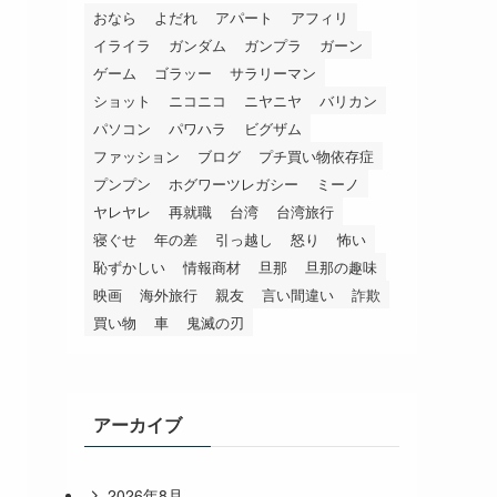
おなら
よだれ
アパート
アフィリ
イライラ
ガンダム
ガンプラ
ガーン
ゲーム
ゴラッー
サラリーマン
ショット
ニコニコ
ニヤニヤ
バリカン
パソコン
パワハラ
ビグザム
ファッション
ブログ
プチ買い物依存症
プンプン
ホグワーツレガシー
ミーノ
ヤレヤレ
再就職
台湾
台湾旅行
寝ぐせ
年の差
引っ越し
怒り
怖い
恥ずかしい
情報商材
旦那
旦那の趣味
映画
海外旅行
親友
言い間違い
詐欺
買い物
車
鬼滅の刃
アーカイブ
2026年8月