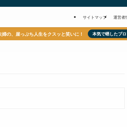
サイトマップ
運営者
夫婦の、崖っぷち人生をクスッと笑いに！
本気で晒したプロ