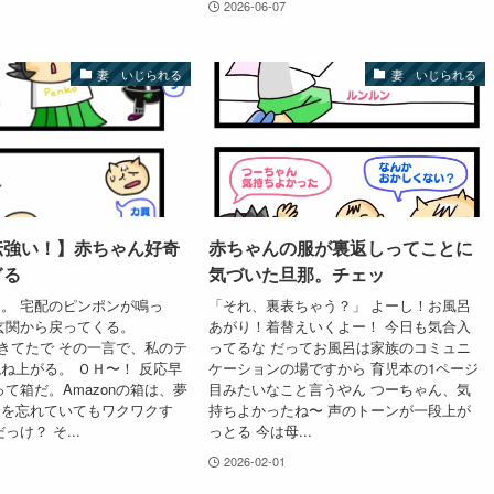
2026-06-07
妻 いじられる
妻 いじられる
伝強い！】赤ちゃん好奇
赤ちゃんの服が裏返しってことに
ぎる
気づいた旦那。チェッ
。 宅配のピンポンが鳴っ
「それ、裏表ちゃう？」 よーし！お風呂
玄関から戻ってくる。
あがり！着替えいくよー！ 今日も気合入
からきてたで その一言で、私のテ
ってるな だってお風呂は家族のコミュニ
ね上がる。 ＯＨ〜！ 反応早
ケーションの場ですから 育児本の1ページ
って箱だ。Amazonの箱は、夢
目みたいなこと言うやん つーちゃん、気
身を忘れていてもワクワクす
持ちよかったね〜 声のトーンが一段上が
っけ？ そ...
っとる 今は母...
2026-02-01