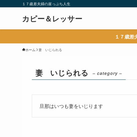
１７歳差夫婦の崖っぷち人生
カピー＆レッサー
１７歳差
ホーム
妻 いじられる
妻 いじられる
– category –
旦那はいつも妻をいじります