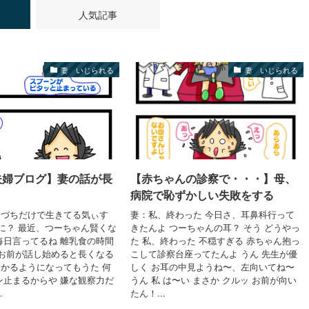
人気記事
妻 いじられる
妻 いじられる
夫婦ブログ】妻の話が長
【赤ちゃんの診察で・・・】母、
病院で恥ずかしい失敗をする
相づちだけで生きてる気ぃす
妻：私、終わった 今日さ、耳鼻科行って
なに？ 最近、つーちゃん賢くな
きたんよ つーちゃんの耳？ そう どうやっ
毎日言ってるね 離乳食の時間
た 私、終わった 不穏すぎる 赤ちゃん抱っ
、お前が話し始めると長くなる
こして診察台座ってたんよ うん 先生が優
かるようになってもうた 何
しく お耳の中見ようね〜、左向いてね〜
ン止まるからや 嫌な観察力だ
うん 私 は〜い まさか クルッ お前が向い
.
たん！...