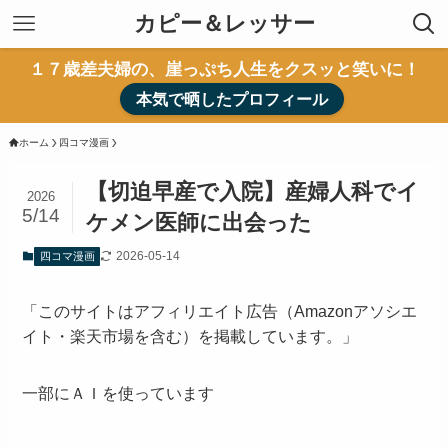
カピー＆レッサー
１７歳差夫婦の、崖っぷち人生をクスッと笑いに！
本気で晒したプロフィール
ホーム
四コマ漫画
【切迫早産で入院】産婦人科でイ
2026
5/14
ケメン医師に出会った
2026-05-14
四コマ漫画
「このサイトはアフィリエイト広告（Amazonアソシエ
イト・楽天市場を含む）を掲載しています。」
一部にＡＩを使っています