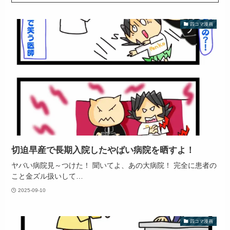
四コマ漫画
切迫早産で長期入院したやばい病院を晒すよ！
ヤバい病院見～つけた！ 聞いてよ、あの大病院！ 完全に患者の
こと金ズル扱いして…
2025-09-10
四コマ漫画