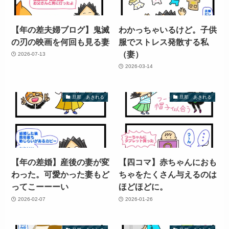
【年の差夫婦ブログ】鬼滅
わかっちゃいるけど。子供
の刃の映画を何回も見る妻
服でストレス発散する私
（妻）
2026-07-13
2026-03-14
旦那 あきれる
旦那 あきれる
【年の差婚】産後の妻が変
【四コマ】赤ちゃんにおも
わった。可愛かった妻もど
ちゃをたくさん与えるのは
ってこーーーい
ほどほどに。
2026-02-07
2026-01-26