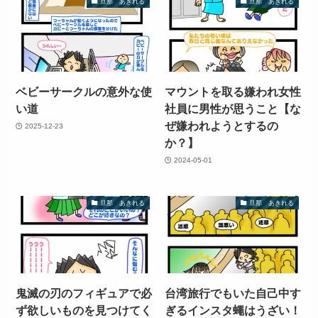
旦那 あきれる
旦那 あきれる
ベビーサークルの意外な使
マウントを取る嫌われ女性
い道
社員に男性が思うこと【な
ぜ嫌われようとするの
2025-12-23
か？】
2024-05-01
旦那 あきれる
旦那 あきれる
鬼滅の刃のフィギュアで必
台湾旅行でもいた自己中す
ず欲しいものを見つけてく
ぎるインスタ蠅はうざい！