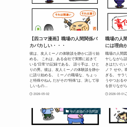
【四コマ漫画】職場の人間関係バ
職場の人
カバカしい・・・
には理由
彼は、友人ミーノの体験談を静かに語り始
職場の人間図
める。 これは、ある会社で実際に起きて
ヤしながら話
いる“日常”の記録である。 語り手は、ひと
きはだいたい
りの男。彼は、友人ミーノの体験談を静か
ノ？ せや。
に語り始める。 ミーノの職場な、ちょっ
ぎる。 サラ
と特殊やねん だがその“特殊”は、決して珍
うやつおるや
しいもの...
を折りながら.
2026-05-02
2026-05-01
年の差婚の子供問題