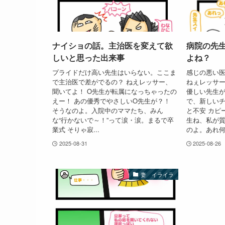
ナイショの話。主治医を変えて欲
病院の先
しいと思った出来事
よね？
プライドだけ高い先生はいらない。ここま
感じの悪い
で主治医で差がでるの？ ねえレッサー、
ねぇレッサー
聞いてよ！ O先生が転属になっちゃったの
優しい先生が
えー！ あの優秀でやさしいO先生が？！
で、新しい
そうなのよ。入院中のママたち、みん
と不安 カピ
な“行かないで～！”って涙・涙。まるで卒
生ね、私が質
業式 そりゃ寂...
のよ。あれ何.
2025-08-31
2025-08-26
妻 イライラ