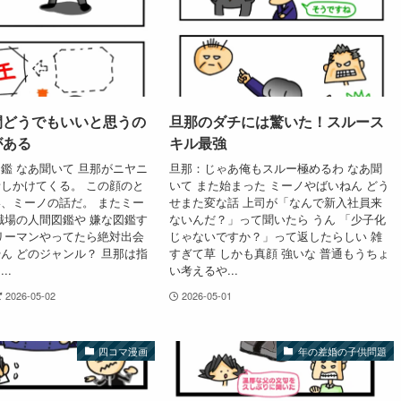
間どうでもいいと思うの
旦那のダチには驚いた！スルース
がある
キル最強
鑑 なあ聞いて 旦那がニヤニ
旦那：じゃあ俺もスルー極めるわ なあ聞
しかけてくる。 この顔のと
いて また始まった ミーノやばいねん どう
、ミーノの話だ。 またミー
せまた変な話 上司が「なんで新入社員来
職場の人間図鑑や 嫌な図鑑す
ないんだ？」って聞いたら うん 「少子化
リーマンやってたら絶対出会
じゃないですか？」って返したらしい 雑
ん どのジャンル？ 旦那は指
すぎて草 しかも真顔 強いな 普通もうちょ
..
い考えるや...
2026-05-02
2026-05-01
四コマ漫画
年の差婚の子供問題