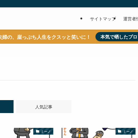
サイトマップ
運営者
夫婦の、崖っぷち人生をクスッと笑いに！
本気で晒したプロ
人気記事
ミーノ
ミーノ