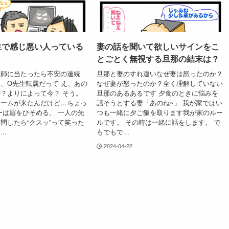
生で感じ悪い人っている
妻の話を聞いて欲しいサインをこ
とごとく無視する旦那の結末は？
医師に当たったら不安の連続
旦那と妻のすれ違いなぜ妻は怒ったのか？
、O先生転属だって え、あの
なぜ妻が怒ったのか？全く理解していない
？よりによって今？ そう。
旦那のあるあるです 夕食のときに悩みを
チームが来たんだけど…ちょっ
話そうとする妻「あのね~」 我が家ではい
ーは眉をひそめる。 一人の先
つも一緒に夕ご飯を取ります我が家のルー
問したら“クスッ”って笑った
ルです。 その時は一緒に話をします。 で
..
もでもで...
2024-04-22