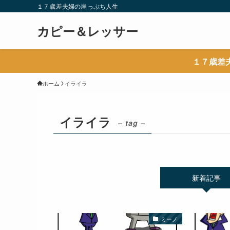
１７歳差夫婦の崖っぷち人生
カピー＆レッサー
１７歳差
ホーム
イライラ
イライラ
– tag –
新着記事
ミーノ