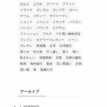
おなら
よだれ
アパート
アフィリ
イライラ
ガンダム
ガンプラ
ガーン
ゲーム
ゴラッー
サラリーマン
ショット
ニコニコ
ニヤニヤ
バリカン
パソコン
パワハラ
ビグザム
ファッション
ブログ
プチ買い物依存症
プンプン
ホグワーツレガシー
ミーノ
ヤレヤレ
再就職
台湾
台湾旅行
寝ぐせ
年の差
引っ越し
怒り
怖い
恥ずかしい
情報商材
旦那
旦那の趣味
映画
海外旅行
親友
言い間違い
詐欺
買い物
車
鬼滅の刃
アーカイブ
2026年8月