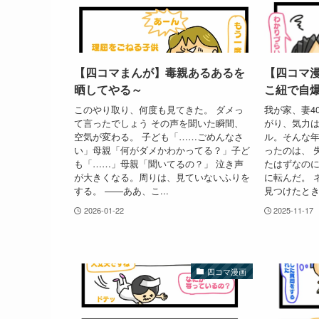
【四コマまんが】毒親あるあるを
【四コマ
晒してやる～
こ紐で自
このやり取り、何度も見てきた。 ダメっ
我が家、妻4
て言ったでしょう その声を聞いた瞬間、
がり、気力
空気が変わる。 子ども「……ごめんなさ
ル。そんな
い」母親「何がダメかわかってる？」子ど
ったのは、 
も「……」母親「聞いてるの？」 泣き声
たはずなの
が大きくなる。周りは、見ていないふりを
に転んだ。 
する。 ——ああ、こ...
見つけたとき、
2026-01-22
2025-11-17
四コマ漫画