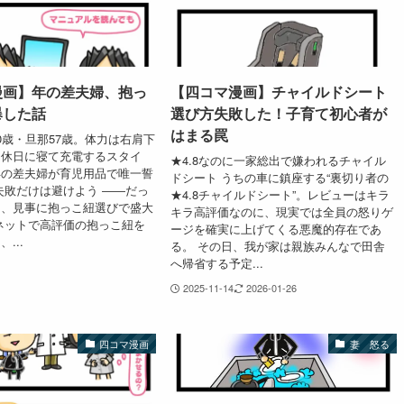
漫画】年の差夫婦、抱っ
【四コマ漫画】チャイルドシート
爆した話
選び方失敗した！子育て初心者が
はまる罠
0歳・旦那57歳。体力は右肩下
は休日に寝て充電するスタイ
★4.8なのに一家総出で嫌われるチャイル
年の差夫婦が育児用品で唯一誓
ドシート うちの車に鎮座する“裏切り者の
失敗だけは避けよう ――だっ
★4.8チャイルドシート”。レビューはキラ
に、見事に抱っこ紐選びで盛大
キラ高評価なのに、現実では全員の怒りゲ
ネットで高評価の抱っこ紐を
ージを確実に上げてくる悪魔的存在であ
...
る。 その日、我が家は親族みんなで田舎
へ帰省する予定...
2025-11-14
2026-01-26
四コマ漫画
妻 怒る